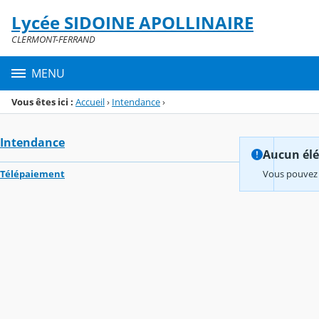
Panneau de gestion des cookies
Lycée SIDOINE APOLLINAIRE
Menu de la rubrique
Contenu
CLERMONT-FERRAND
MENU
Vous êtes ici :
Accueil
›
Intendance
›
Intendance
Aucun élém
Télépaiement
Vous pouvez 