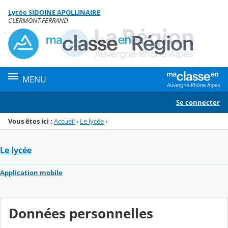
Panneau de gestion des cookies
Lycée SIDOINE APOLLINAIRE
Menu de la rubrique
Contenu
CLERMONT-FERRAND
MENU
Se connecter
Vous êtes ici :
Accueil
›
Le lycée
›
Le lycée
Application mobile
Données personnelles