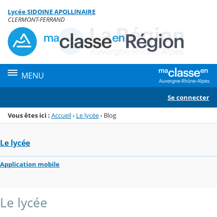
Panneau de gestion des cookies
Lycée SIDOINE APOLLINAIRE
Menu de la rubrique
Contenu
CLERMONT-FERRAND
MENU
Se connecter
Vous êtes ici :
Accueil
›
Le lycée
›
Blog
Le lycée
Application mobile
Le lycée